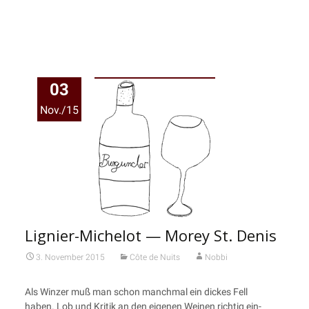
03
Nov./15
Lignier-Michelot — Morey St. Denis
3. November 2015
Côte de Nuits
Nobbi
Als Win­zer muß man schon manch­mal ein dickes Fell
haben. Lob und Kri­tik an den eige­nen Wei­nen rich­tig ein­