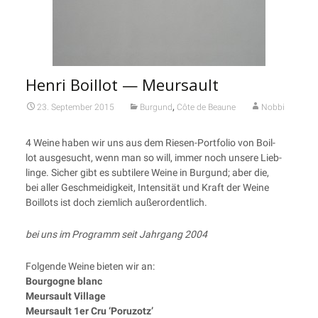
Henri Boillot — Meursault
,
23. September 2015
Burgund
Côte de Beaune
Nobbi
4 Wei­ne haben wir uns aus dem Rie­sen-Port­fo­lio von Boil­
lot aus­ge­sucht, wenn man so will, immer noch unse­re Lieb­
lin­ge. Sicher gibt es sub­ti­le­re Wei­ne in Bur­gund; aber die,
bei aller Geschmei­dig­keit, Inten­si­tät und Kraft der Wei­ne
Boil­lots ist doch ziem­lich außerordentlich.
bei uns im Pro­gramm seit Jahr­gang 2004
Fol­gen­de Wei­ne bie­ten wir an:
Bour­go­gne blanc
Meurs­ault Village
Meurs­ault 1er Cru ‘Poru­z­otz’