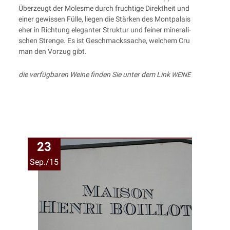
Über­zeugt der Moles­me durch fruch­ti­ge Direkt­heit und
einer gewis­sen Fül­le, lie­gen die Stär­ken des Mont­pa­lais
eher in Rich­tung ele­gan­ter Struk­tur und fei­ner mine­ra­li­
schen Stren­ge. Es ist Geschmacks­sa­che, wel­chem Cru
man den Vor­zug gibt.
die ver­füg­ba­ren Wei­ne fin­den Sie unter dem Link
WEINE
23
Sep./15