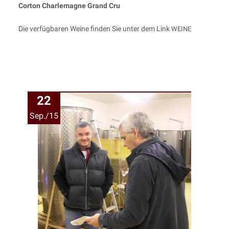
Cor­ton Char­le­ma­gne Grand Cru
Die ver­füg­ba­ren Wei­ne fin­den Sie unter dem Link
WEINE
22
Sep./15