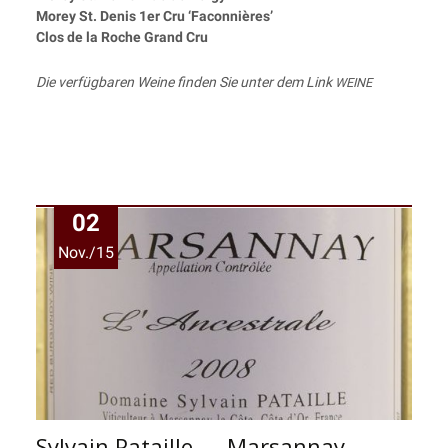
Morey St. Denis 1er Cru ‘Faconniè­res’
Clos de la Roche Grand Cru
Die ver­füg­ba­ren Wei­ne fin­den Sie unter dem Link
WEINE
02
Nov./15
Sylvain Pataille — Marsannay