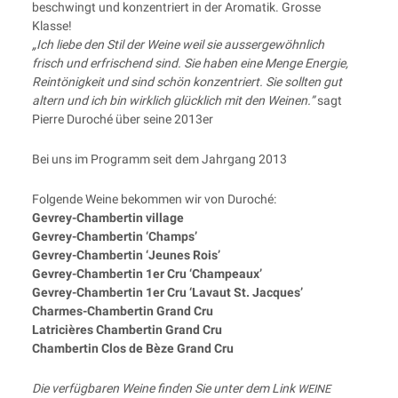
beschwingt und kon­zen­triert in der Aro­ma­tik. Gros­se
Klasse!
„Ich lie­be den Stil der Wei­ne weil sie aus­ser­ge­wöhn­lich
frisch und erfri­schend sind. Sie haben eine Men­ge Ener­gie,
Rein­tö­nig­keit und sind schön kon­zen­triert. Sie soll­ten gut
altern und ich bin wirk­lich glück­lich mit den Wei­nen.”
sagt
Pierre Duro­ché über sei­ne 2013er
Bei uns im Pro­gramm seit dem Jahr­gang 2013
Fol­gen­de Wei­ne bekom­men wir von Duroché:
Gevrey-Cham­ber­tin village
Gevrey-Cham­ber­tin ‘Champs’
Gevrey-Cham­ber­tin ‘Jeu­nes Rois’
Gevrey-Cham­ber­tin 1er Cru ‘Cham­peaux’
Gevrey-Cham­ber­tin 1er Cru ‘Lav­aut St. Jacques’
Charmes-Cham­ber­tin Grand Cru
Latri­ciè­res Cham­ber­tin Grand Cru
Cham­ber­tin Clos de Bèze Grand Cru
Die ver­füg­ba­ren Wei­ne fin­den Sie unter dem Link
WEINE