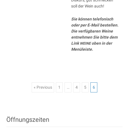
Dis­kurs; gut schme­cken
soll der Wein auch!
Sie kön­nen tele­fo­nisch
oder per E‑Mail bestel­len.
Die ver­füg­ba­ren Wei­ne
ent­neh­men Sie bit­te dem
Link
oben in der
WEINE
Menüleiste.
« Previous
1
…
4
5
6
Posts navigation
Öffnungszeiten