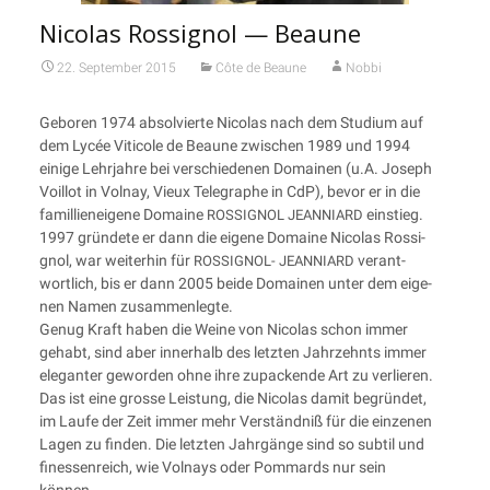
Nicolas Rossignol — Beaune
22. September 2015
Côte de Beaune
Nobbi
Gebo­ren 1974 absol­vier­te Nico­las nach dem Stu­di­um auf
dem Lycée Viti­co­le de Beau­ne zwi­schen 1989 und 1994
eini­ge Lehr­jah­re bei ver­schie­de­nen Domainen (u.A. Joseph
Voil­lot in Vol­nay, Vieux Tele­gra­phe in CdP), bevor er in die
famil­li­en­ei­ge­ne Domaine
einstieg.
ROSSIGNOL
JEANNIARD
1997 grün­de­te er dann die eige­ne Domaine Nico­las Ros­si­
gnol, war wei­ter­hin für
ver­ant­
ROSSIGNOL-
JEANNIARD
wort­lich, bis er dann 2005 bei­de Domainen unter dem eige­
nen Namen zusammenlegte.
Genug Kraft haben die Wei­ne von Nico­las schon immer
gehabt, sind aber inner­halb des letz­ten Jahr­zehnts immer
ele­gan­ter gewor­den ohne ihre zupa­cken­de Art zu ver­lie­ren.
Das ist eine gros­se Leis­tung, die Nico­las damit begrün­det,
im Lau­fe der Zeit immer mehr Ver­ständ­niß für die ein­ze­nen
Lagen zu fin­den. Die letz­ten Jahr­gän­ge sind so sub­til und
fines­sen­reich, wie Vol­nays oder Pom­mards nur sein
können.