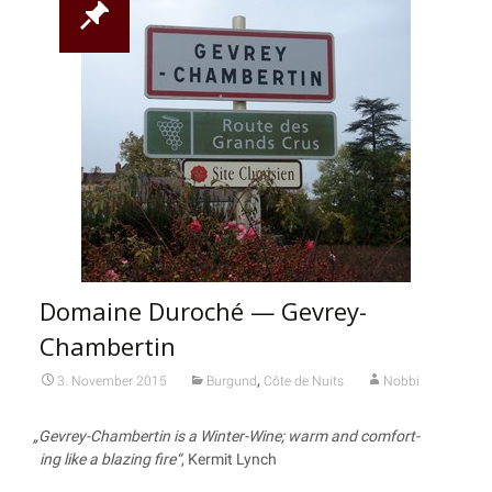
Domaine Duroché — Gevrey-
Chambertin
,
3. November 2015
Burgund
Côte de Nuits
Nobbi
„
Gevrey-Cham­ber­tin is a Win­ter-Wine; warm and com­fort­
ing like a bla­zing fire“
, Ker­mit Lynch