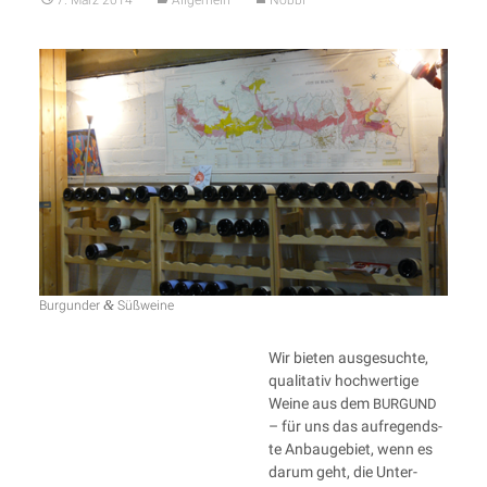
&
Bur­gun­der
Süßweine
Wir bie­ten aus­ge­such­te,
qua­li­ta­tiv hoch­wer­ti­ge
Wei­ne aus dem
BURGUND
– für uns das auf­re­gends­
te Anbau­ge­biet, wenn es
dar­um geht, die Unter­