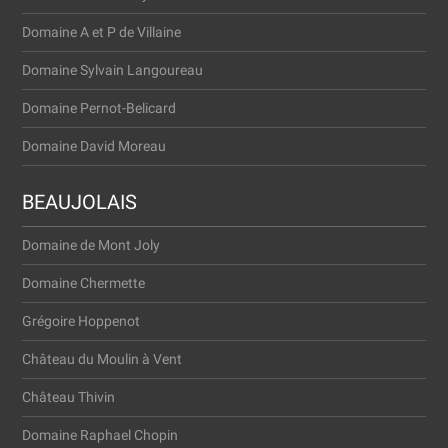
Domaine A et P de Villaine
Domaine Sylvain Langoureau
Domaine Pernot-Belicard
Domaine David Moreau
BEAUJOLAIS
Domaine de Mont Joly
Domaine Cher­met­te
Gré­go­i­re Hoppenot
Châ­teau du Moulin à Vent
Châ­teau Thivin
Domaine Rapha­el Chopin