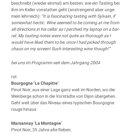
beschreibt (wie­der ein­mal) am bes­ten, wie ein Tasting bei
ihm im Kel­ler von­stat­ten geht (anstren­gend aber unge­
mein lehr­reich):
“It is fasci­na­ting tasting with Syl­vain, if
some­what hec­tic. Wine see­med to be coming at me from
all direc­tions in his cel­lar as I per­ched my lap­top on a bar­
rel. My tasting notes were not quite as tho­rough as I
would have lik­ed them to be, once I had picked through
cha­os on my screen! Such inte­res­t­ing wine though!”
bei uns im Pro­gramm seit dem Jahr­gang 2004
rot
Bour­go­gne ‘Le Chapitre’
Pinot Noir; aus einer Lage ganz weit im Nor­den, wo die
Wein­ber­ge schon in die Vor­städ­te von Dijon über­ge­hen.
Geht weit über das Niveau eines typi­schen Bour­go­gne
rouge hinaus
Mar­san­nay ‘La Montagne’
Pinot Noir; 35 Jah­re alte Reben;