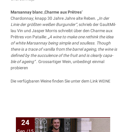
Mar­san­nay blanc ‚Charme aux Prêtres‘
Char­don­nay; knapp 30 Jah­re Jah­re alte Reben.
„In der
Linie der größ­ten wei­ßen Bur­gun­der“,
schrieb der Gault­Mil­
lau Vin und Jas­per Mor­ris schreibt über den Charme aux
Prê­tres von Patail­le:
„A wine to make one rethink the idea
of white Mar­san­nay being simp­le and soul­less. Though
the­re is a trace of vanil­la from the bar­rel age­ing, the wine is
defi­ned by the suc­cu­lence of the fruit and is cle­ar­ly capa­
ble of age­ing“
. Gross­ar­ti­ger Wein, unbe­dingt ein­mal
probieren
Die ver­füg­ba­ren Wei­ne fin­den Sie unter dem Link
WEINE
24
Sep./15