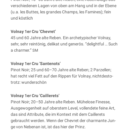
ver­schie­de­nen Lagen von oben am Hang und in der Ebe­ne
(u.a. les But­tes, les gran­des Champs, les Fami­nes); fein
und köstlich
Vol­nay 1er Cru ‘Che­v­ret’
45 und 60 Jah­re alte Reben. Ein arche­ty­pi­scher Vol­nay,
sehr, sehr rein­tö­nig, deli­kat und gene­rös. “delightful … Such
a char­mer.”
SM
Vol­nay 1er Cru ‘San­te­nots’
Pinot Noir; 25 und 60–70 Jah­re alte Reben; 2 Par­zel­len;
hat recht viel Fett auf den Rip­pen für Vol­nay, nicht­de­sto­
trotz: wunderschön
Vol­nay 1er Cru ‘Cail­ler­ets’
Pinot Noir; 20–50 Jah­re alte Reben. Mühe­lo­se Fines­se,
Aus­ge­wo­gen­heit auf obers­tem Level, voll­ende­te fei­ne Art,
das sind Attri­bu­te, die im Kon­text mit dem Cail­ler­ets
gebraucht wer­den. Wenn der Che­v­ret der char­man­te Jun­
ge von Neben­an ist, ist das hier der Prinz.