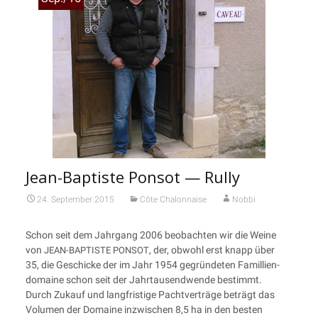
Jean-Baptiste Ponsot — Rully
24. September 2015
Côte Chalonnaise
Nobbi
Schon seit dem Jahr­gang 2006 beob­ach­ten wir die Wei­ne
von
, der, obwohl erst knapp über
JEAN-BAPTISTE
PONSOT
35, die Geschi­cke der im Jahr 1954 gegrün­de­ten Famil­li­en­
do­maine schon seit der Jahr­tau­send­wen­de bestimmt.
Durch Zukauf und lang­fris­ti­ge Pacht­ver­trä­ge beträgt das
Volu­men der Domaine inzwi­schen 8,5 ha in den bes­ten