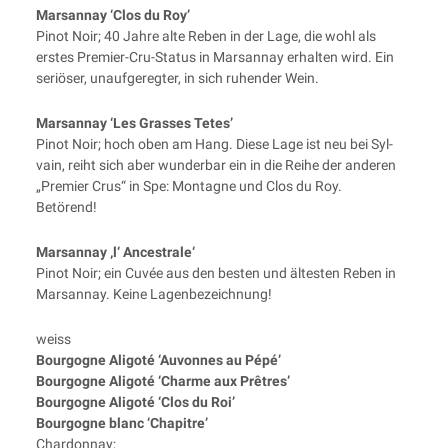
Mar­san­nay ‘Clos du Roy’
Pinot Noir; 40 Jah­re alte Reben in der Lage, die wohl als
ers­tes Pre­mier-Cru-Sta­tus in Mar­san­nay erhal­ten wird. Ein
seriö­ser, unauf­ge­reg­ter, in sich ruhen­der Wein.
Mar­san­nay ‘Les Gras­ses Tetes’
Pinot Noir; hoch oben am Hang. Die­se Lage ist neu bei Syl­
vain, reiht sich aber wun­der­bar ein in die Rei­he der ande­ren
„Pre­mier Crus“ in Spe: Mon­tagne und Clos du Roy.
Betörend!
Mar­san­nay ‚l‘ Ancestrale‘
Pinot Noir; ein Cuvée aus den bes­ten und ältes­ten Reben in
Mar­san­nay. Kei­ne Lagenbezeichnung!
weiss
Bour­go­gne Ali­go­té ‘Auvon­nes au Pépé’
Bour­go­gne Ali­go­té ‘Charme aux Prêtres’
Bour­go­gne Ali­go­té ‘Clos du Roi’
Bour­go­gne blanc ‘Cha­pit­re’
Chardonnay;