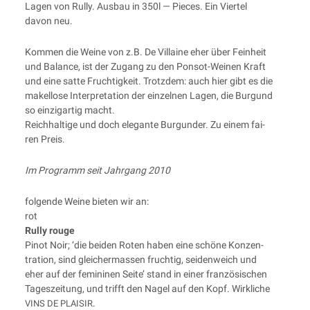
Lagen von Rul­ly. Aus­bau in 350l — Pie­ces. Ein Vier­tel
davon neu.
Kom­men die Wei­ne von z.B. De Vil­lai­ne eher über Fein­heit
und Balan­ce, ist der Zugang zu den Pon­sot-Wei­nen Kraft
und eine sat­te Fruch­tig­keit. Trotz­dem: auch hier gibt es die
makel­lo­se Inter­pre­ta­ti­on der ein­zel­nen Lagen, die Bur­gund
so ein­zig­ar­tig macht.
Reich­hal­ti­ge und doch ele­gan­te Bur­gun­der. Zu einem fai­
ren Preis.
Im Pro­gramm seit Jahr­gang 2010
fol­gen­de Wei­ne bie­ten wir an:
rot
Rul­ly rouge
Pinot Noir; ‘die bei­den Roten haben eine schö­ne Kon­zen­
tra­ti­on, sind glei­cher­mas­sen fruch­tig, sei­den­weich und
eher auf der femi­ni­nen Sei­te’ stand in einer fran­zö­si­schen
Tages­zei­tung, und trifft den Nagel auf den Kopf. Wirk­li­che
.
VINS
DE
PLAISIR