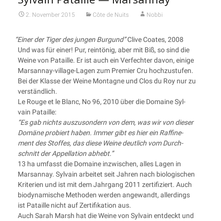
2. November 2015
Côte de Nuits
Nobbi
“
Einer der Tiger des jun­gen Bur­gund”
Cli­ve Coa­tes, 2008
Und was für einer! Pur, rein­tö­nig, aber mit Biß, so sind die
Wei­ne von Patail­le. Er ist auch ein Ver­fech­ter davon, eini­ge
Mar­san­nay-vil­la­ge-Lagen zum Pre­mier Cru hoch­zu­stu­fen.
Bei der Klas­se der Wei­ne Mon­tagne und Clos du Roy nur zu
verständlich.
Le Rouge et le Blanc, No 96, 2010 über die Domaine Syl­
vain Pataille:
“Es gab nichts aus­zu­son­dern von dem, was wir von die­ser
Domä­ne pro­biert haben. Immer gibt es hier ein Raf­fi­ne­
ment des Stof­fes, das die­se Wei­ne deut­lich vom Durch­
schnitt der Appel­la­ti­on abhebt.”
13 ha umfasst die Domaine inzwi­schen, alles Lagen in
Mar­san­nay. Syl­vain arbei­tet seit Jah­ren nach bio­lo­gi­schen
Kri­te­ri­en und ist mit dem Jahr­gang 2011 zer­ti­fi­ziert. Auch
bio­dy­na­mi­sche Metho­den wer­den ange­wandt, aller­dings
ist Patail­le nicht auf Zer­ti­fi­ka­ti­on aus.
Auch Sarah Marsh hat die Wei­ne von Syl­vain ent­deckt und