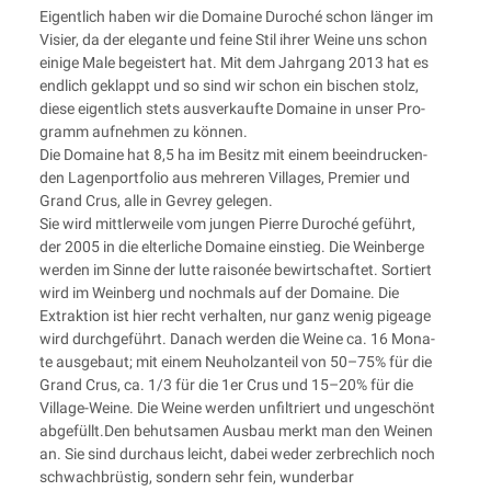
Eigent­lich haben wir die Domaine Duro­ché schon län­ger im
Visier, da der ele­gan­te und fei­ne Stil ihrer Wei­ne uns schon
eini­ge Male begeis­tert hat. Mit dem Jahr­gang 2013 hat es
end­lich geklappt und so sind wir schon ein bischen stolz,
die­se eigent­lich stets aus­ver­kauf­te Domaine in unser Pro­
gramm auf­neh­men zu können.
Die Domaine hat 8,5 ha im Besitz mit einem beein­dru­cken­
den Lagen­port­fo­lio aus meh­re­ren Vil­la­ges, Pre­mier und
Grand Crus, alle in Gevrey gelegen.
Sie wird mitt­ler­wei­le vom jun­gen Pierre Duro­ché geführt,
der 2005 in die elter­li­che Domaine ein­stieg. Die Wein­ber­ge
wer­den im Sin­ne der lut­te rai­so­née bewirt­schaf­tet. Sor­tiert
wird im Wein­berg und noch­mals auf der Domaine. Die
Extrak­ti­on ist hier recht ver­hal­ten, nur ganz wenig pigeage
wird durch­ge­führt. Danach wer­den die Wei­ne ca. 16 Mona­
te aus­ge­baut; mit einem Neu­holz­an­teil von 50–75% für die
Grand Crus, ca. 1/3 für die 1er Crus und 15–20% für die
Vil­la­ge-Wei­ne. Die Wei­ne wer­den unfil­triert und unge­schönt
abgefüllt.Den behut­sa­men Aus­bau merkt man den Wei­nen
an. Sie sind durch­aus leicht, dabei weder zer­brech­lich noch
schwach­brüs­tig, son­dern sehr fein, wun­der­bar