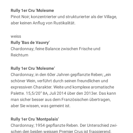
Rul­ly 1er Cru ‘Moles­me
Pinot Noir; kon­zen­trier­ter und struk­tu­rier­ter als der Vil­la­ge,
aber kei­nen Anflug von Rustikalität.
weiss
Rul­ly ‘Bas de Vauvry’
Char­don­nay; fei­ne Balan­ce zwi­schen Fri­sche und
Reichtum
Rul­ly 1er Cru ‘Moles­me’
Char­don­nay; in den 60er Jah­ren gepflanz­te Reben; „ein
schö­ner Wein, ver­führt durch sei­nen freund­li­chen und
expres­si­ven Cha­rak­ter. Wei­te und kom­ple­xe aro­ma­ti­sche
Palet­te. 15,5/20“
, Juli 2014 über den 2013er. Das kann
BA
man sicher bes­ser aus dem Fran­zö­si­schen über­tra­gen,
aber Sie wis­sen, was gemeint ist.
Rul­ly 1er Cru ‘Mont­pa­lais’
Char­don­nay; 1954 gepflanz­te Reben. Der Unter­schied zwi­
schen den bei­den weis­sen Pre­mier Crus ist frap­pie­rend.