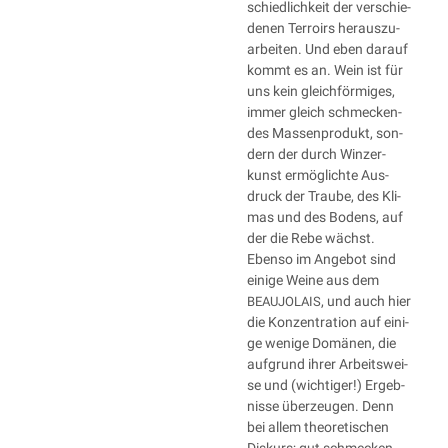
schied­lich­keit der ver­schie­
de­nen Ter­ro­irs her­aus­zu­
ar­bei­ten. Und eben dar­auf
kommt es an. Wein ist für
uns kein gleich­för­mi­ges,
immer gleich schme­cken­
des Mas­sen­pro­dukt, son­
dern der durch Win­zer­
kunst ermög­lich­te Aus­
druck der Trau­be, des Kli­
mas und des Bodens, auf
der die Rebe wächst.
Eben­so im Ange­bot sind
eini­ge Wei­ne aus dem
, und auch hier
BEAUJOLAIS
die Kon­zen­tra­ti­on auf eini­
ge weni­ge Domä­nen, die
auf­grund ihrer Arbeits­wei­
se und (wich­ti­ger!) Ergeb­
nis­se über­zeu­gen. Denn
bei allem theo­re­ti­schen