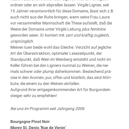
ord­nen oder an sich abpral­len las­sen. Vir­gi­le Lignier, seit
15 Jah­ren ver­ant­wort­lich für die­se Domaine, lässt sich z.B.
auch nicht aus der Ruhe brin­gen, wenn sei­ne Frau Lau­re
vor ver­sam­mel­ter Mann­schaft die The­se auf­stellt, daß die
Wei­ne der Domaine unter Vir­gils Lei­tung
plus femi­ni­ne
gewor­den sei­en. Er kon­tert mit
zart und kräf­tig zugleich,
ursprünglich.
Mei­nen tuen bei­de wohl das Glei­che. Ver­zicht auf jeg­li­che
Art der Über­ex­trak­ti­on, opti­ma­ler Lese­zeit­punkt, der
Stand­punkt, daß Wein im Wein­berg ent­steht und nicht im
Kel­ler füh­ren bei den Ligniers nun­mal zu Wei­nen, die nie­
mals schwer oder plump daher­kom­men. Bestechend prä­
zi­se in den Aro­men, pur, offen und köst­lich; das sind Attri­
bu­te, die einem zu den Wei­nen einfallen.
Auf­grund ihrer ent­ge­gen­kom­men­den Art für Bur­gun­dein­
stei­ger sehr zu empfehlen!
Bei uns im Pro­gramm seit Jahr­gang 2006
Bour­go­gne Pinot Noir
Morey St. Denis ‘Rue de Vergy’