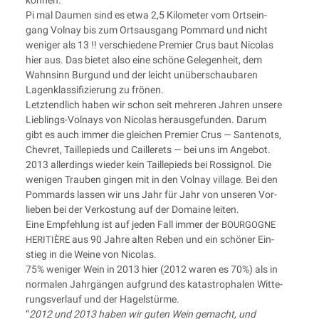
Pi mal Dau­men sind es etwa 2,5 Kilo­me­ter vom Orts­ein­
gang Vol­nay bis zum Orts­aus­gang Pom­mard und nicht
weni­ger als 13 !! ver­schie­de­ne Pre­mier Crus baut Nico­las
hier aus. Das bie­tet also eine schö­ne Gele­gen­heit, dem
Wahn­sinn Bur­gund und der leicht unüber­schau­ba­ren
Lagen­klas­si­fi­zie­rung zu frönen.
Letzt­end­lich haben wir schon seit meh­re­ren Jah­ren unse­re
Lieb­lings-Vol­nays von Nico­las her­aus­ge­fun­den. Dar­um
gibt es auch immer die glei­chen Pre­mier Crus — San­te­nots,
Che­v­ret, Tail­l­epieds und Cail­ler­ets — bei uns im Ange­bot.
2013 aller­dings wie­der kein Tail­l­epieds bei Ros­si­gnol. Die
weni­gen Trau­ben gin­gen mit in den Vol­nay vil­la­ge. Bei den
Pom­mards las­sen wir uns Jahr für Jahr von unse­ren Vor­
lie­ben bei der Ver­kos­tung auf der Domaine leiten.
Eine Emp­feh­lung ist auf jeden Fall immer der
BOURGOGNE
aus 90 Jah­re alten Reben und ein schö­ner Ein­
HERITIÈRE
stieg in die Wei­ne von Nicolas.
75% weni­ger Wein in 2013 hier (2012 waren es 70%) als in
nor­ma­len Jahr­gän­gen auf­grund des kata­stro­pha­len Wit­te­
rungs­ver­lauf und der Hagelstürme.
“
2012 und 2013 haben wir guten Wein gemacht, und