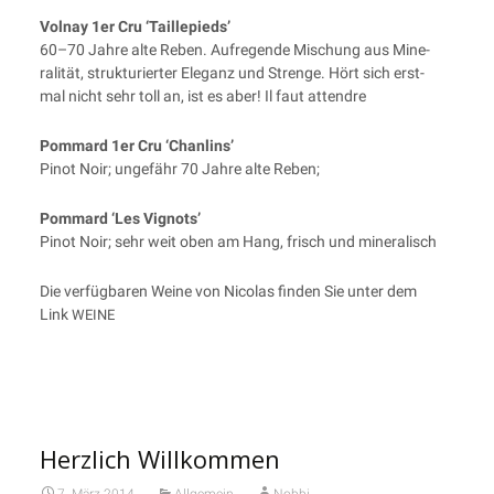
Vol­nay 1er Cru ‘Tail­l­epieds’
60–70 Jah­re alte Reben. Auf­re­gen­de Mischung aus Mine­
ra­li­tät, struk­tu­rier­ter Ele­ganz und Stren­ge. Hört sich erst­
mal nicht sehr toll an, ist es aber! Il faut attendre
Pom­mard 1er Cru ‘Chan­lins’
Pinot Noir; unge­fähr 70 Jah­re alte Reben;
Pom­mard ‘Les Vignots’
Pinot Noir; sehr weit oben am Hang, frisch und mineralisch
Die ver­füg­ba­ren Wei­ne von Nico­las fin­den Sie unter dem
Link
WEINE
Herzlich Willkommen
7. März 2014
Allgemein
Nobbi