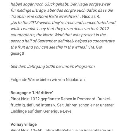
haben sogar noch Glück gehabt. Der Hagel sorg­te zwar
für nied­ri­ge Erträ­ge, aber das sorg­te auch dafür, dass die
Trau­ben eine schö­ne Rei­fe erreich­ten.
” . Nico­las R.
„
As to the 2013-wines, they’re fresh and con­cen­tra­ted and
while I wouldn’t say that they’re as den­se as their 2012
coun­ter­parts, the North Wind that was pre­sent in the
second half of Sep­tem­ber defi­ni­te­ly hel­ped to con­cen­tra­te
the fruit and you can see this in the wines.
”
. Gut
SM
gesagt!
Seit dem Jahr­gang 2006 bei uns im Programm
Fol­gen­de Wei­ne bie­ten wir von Nico­las an:
Bour­go­gne ‘L’Héritière’
Pinot Noir; 1922 gepflanz­te Reben in Pom­mard. Dun­kel­
fruch­tig, tief und inten­siv. Seit Jah­ren schon einer unse­rer
Lieb­lin­ge auf dem Generique-Level
Vol­nay village
Pinot Noir; 10–60 Jah­re alte Reben; eine Assem­bla­ge aus