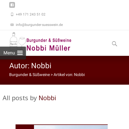
+49 171 243 51 02
info@burgunder-suesswein.de
Skip to
content
Suchen
nach:
Menu
Autor:
Nobbi
Burgunder & Süßweine
> Artikel von: Nobbi
All posts by
Nobbi