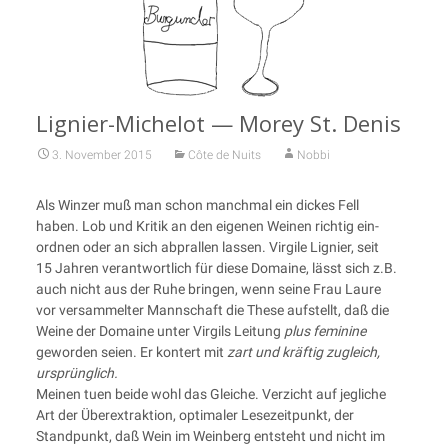
Lignier-Michelot — Morey St. Denis
3. November 2015
Côte de Nuits
Nobbi
Als Win­zer muß man schon manch­mal ein dickes Fell
haben. Lob und Kri­tik an den eige­nen Wei­nen rich­tig ein­
ord­nen oder an sich abpral­len las­sen. Vir­gi­le Lignier, seit
15 Jah­ren ver­ant­wort­lich für die­se Domaine, lässt sich z.B.
auch nicht aus der Ruhe brin­gen, wenn sei­ne Frau Lau­re
vor ver­sam­mel­ter Mann­schaft die The­se auf­stellt, daß die
Wei­ne der Domaine unter Vir­gils Lei­tung
plus femi­ni­ne
gewor­den sei­en. Er kon­tert mit
zart und kräf­tig zugleich,
ursprünglich.
Mei­nen tuen bei­de wohl das Glei­che. Ver­zicht auf jeg­li­che
Art der Über­ex­trak­ti­on, opti­ma­ler Lese­zeit­punkt, der
Stand­punkt, daß Wein im Wein­berg ent­steht und nicht im