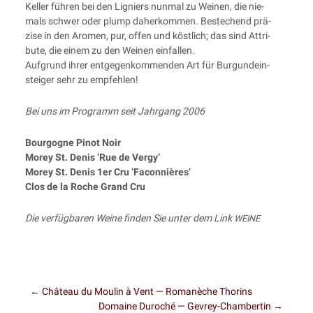
Kel­ler füh­ren bei den Ligniers nun­mal zu Wei­nen, die nie­
mals schwer oder plump daher­kom­men. Bestechend prä­
zi­se in den Aro­men, pur, offen und köst­lich; das sind Attri­
bu­te, die einem zu den Wei­nen einfallen.
Auf­grund ihrer ent­ge­gen­kom­men­den Art für Bur­gun­dein­
stei­ger sehr zu empfehlen!
Bei uns im Pro­gramm seit Jahr­gang 2006
Bour­go­gne Pinot Noir
Morey St. Denis ‘Rue de Vergy’
Morey St. Denis 1er Cru ‘Faconniè­res’
Clos de la Roche Grand Cru
Die ver­füg­ba­ren Wei­ne fin­den Sie unter dem Link
WEINE
←
Château du Moulin à Vent — Romanèche Thorins
Domaine Duroché — Gevrey-Chambertin
→