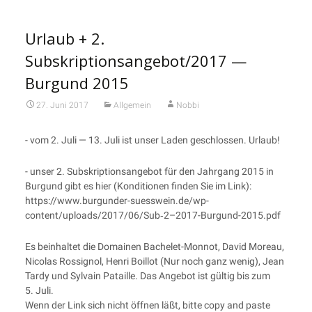
Urlaub + 2.
Subskriptionsangebot/2017 —
Burgund 2015
27. Juni 2017
Allgemein
Nobbi
- vom 2. Juli — 13. Juli ist unser Laden geschlos­sen. Urlaub!
- unser 2. Sub­skrip­ti­ons­an­ge­bot für den Jahr­gang 2015 in
Bur­gund gibt es hier (Kon­di­tio­nen fin­den Sie im Link):
https://www.burgunder-suesswein.de/wp-
content/uploads/2017/06/Sub‑2–2017-Burgund-2015.pdf
Es beinhal­tet die Domainen Bache­let-Mon­not, David Moreau,
Nico­las Ros­si­gnol, Hen­ri Boil­lot (Nur noch ganz wenig), Jean
Tar­dy und Syl­vain Patail­le. Das Ange­bot ist gül­tig bis zum
5. Juli.
Wenn der Link sich nicht öff­nen läßt, bit­te copy and paste