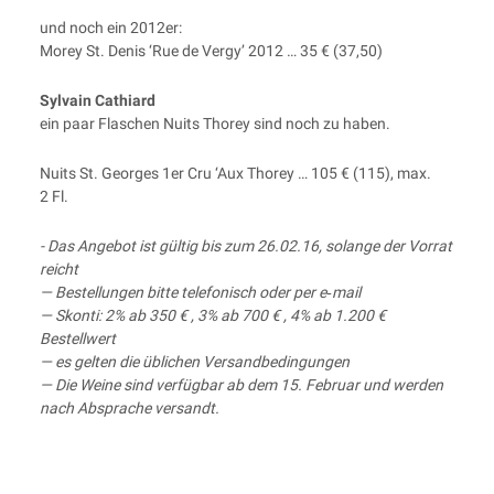
und noch ein 2012er:
Morey St. Denis ‘Rue de Ver­gy’ 2012 … 35 € (37,50)
Syl­vain Cathiard
ein paar Fla­schen Nuits Thorey sind noch zu haben.
Nuits St. Geor­ges 1er Cru ‘Aux Thorey … 105 € (115), max.
2 Fl.
- Das Ange­bot ist gül­tig bis zum 26.02.16, solan­ge der Vor­rat
reicht
— Bestel­lun­gen bit­te tele­fo­nisch oder per e‑mail
— Skon­ti: 2% ab 350 € , 3% ab 700 € , 4% ab 1.200 €
Bestellwert
— es gel­ten die übli­chen Versandbedingungen
— Die Wei­ne sind ver­füg­bar ab dem 15. Febru­ar und wer­den
nach Abspra­che versandt.