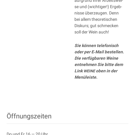
auf­grund ihrer Arbeits­wei­
se und (wich­ti­ger!) Ergeb­
nis­se über­zeu­gen. Denn
bei allem theo­re­ti­schen
Dis­kurs; gut schme­cken
soll der Wein auch!
Sie kön­nen tele­fo­nisch
oder per E‑Mail bestel­len.
Die ver­füg­ba­ren Wei­ne
ent­neh­men Sie bit­te dem
Link
oben in der
WEINE
Menüleiste.
Öffnungszeiten
Do und Fr 16 — 20 Uhr