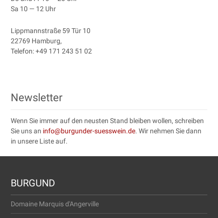
Sa 10 — 12 Uhr
Lipp­mannstraße 59 Tür 10
22769 Ham­burg
,
Tele­fon:
+49 171 243 51 02
Newsletter
Wenn Sie immer auf den neusten Stand bleiben wollen, schreiben
Sie uns an
info@burgunder-suesswein.de
. Wir nehmen Sie dann
in unsere Liste auf.
BURGUND
Domaine Marquis d'Angerville