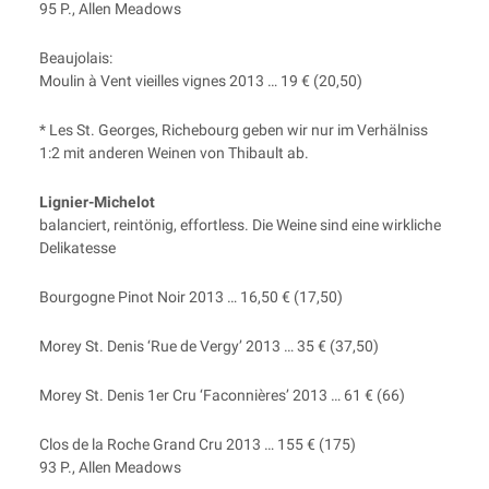
95 P., Allen Meadows
Beau­jo­lais:
Moulin à Vent vieil­les vignes 2013 … 19 € (20,50)
* Les St. Geor­ges, Riche­bourg geben wir nur im Ver­häl­niss
1:2 mit ande­ren Wei­nen von Thi­bau­lt ab.
Lignier-Miche­lot
balan­ciert, rein­tö­nig, effort­less. Die Wei­ne sind eine wirk­li­che
Delikatesse
Bour­go­gne Pinot Noir 2013 … 16,50 € (17,50)
Morey St. Denis ‘Rue de Ver­gy’ 2013 … 35 € (37,50)
Morey St. Denis 1er Cru ‘Faconniè­res’ 2013 … 61 € (66)
Clos de la Roche Grand Cru 2013 … 155 € (175)
93 P., Allen Meadows