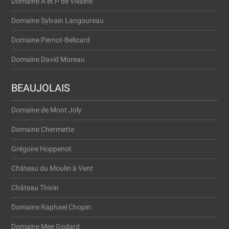
Domaine A et P de Villaine
Domaine Sylvain Langoureau
Domaine Pernot-Belicard
Domaine David Moreau
BEAUJOLAIS
Domaine de Mont Joly
Domaine Cher­met­te
Gré­go­i­re Hoppenot
Châ­teau du Moulin à Vent
Châ­teau Thivin
Domaine Rapha­el Chopin
Domaine Mee Godard