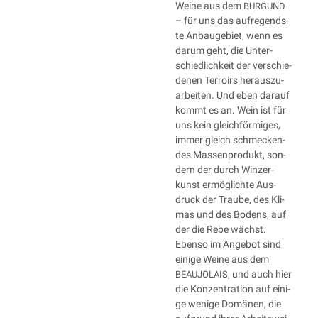
Wei­ne aus dem
BURGUND
– für uns das auf­re­gends­
te Anbau­ge­biet, wenn es
dar­um geht, die Unter­
schied­lich­keit der ver­schie­
de­nen Ter­ro­irs her­aus­zu­
ar­bei­ten. Und eben dar­auf
kommt es an. Wein ist für
uns kein gleich­för­mi­ges,
immer gleich schme­cken­
des Mas­sen­pro­dukt, son­
dern der durch Win­zer­
kunst ermög­lich­te Aus­
druck der Trau­be, des Kli­
mas und des Bodens, auf
der die Rebe wächst.
Eben­so im Ange­bot sind
eini­ge Wei­ne aus dem
, und auch hier
BEAUJOLAIS
die Kon­zen­tra­ti­on auf eini­
ge weni­ge Domä­nen, die