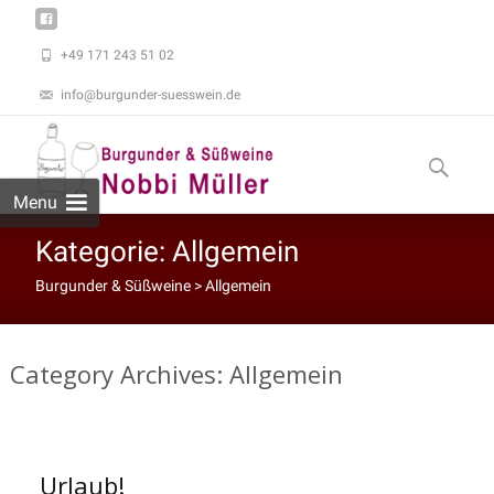
+49 171 243 51 02
info@burgunder-suesswein.de
Skip to
content
Suchen
nach:
Menu
Kategorie:
Allgemein
Burgunder & Süßweine
>
Allgemein
Category Archives: Allgemein
Urlaub!