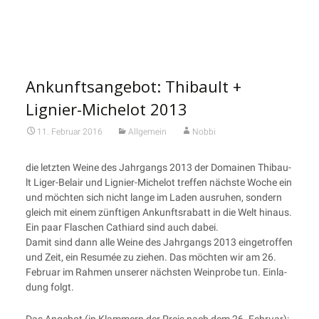
Ankunftsangebot: Thibault +
Lignier-Michelot 2013
11. Februar 2016
Allgemein
Nobbi
die letz­ten Wei­ne des Jahr­gangs 2013 der Domainen Thi­bau­
lt Liger-Belair und Lignier-Miche­lot tref­fen nächs­te Woche ein
und möch­ten sich nicht lan­ge im Laden aus­ru­hen, son­dern
gleich mit einem zünf­ti­gen Ankunfts­ra­batt in die Welt hin­aus.
Ein paar Fla­schen Cathiard sind auch dabei.
Damit sind dann alle Wei­ne des Jahr­gangs 2013 ein­ge­trof­fen
und Zeit, ein Resu­mée zu zie­hen. Das möch­ten wir am 26.
Febru­ar im Rah­men unse­rer nächs­ten Wein­pro­be tun. Ein­la­
dung folgt.