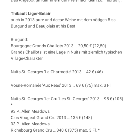
Das Ange­bot (in Klam­mern der Preis nach dem 26. Februar):
Thi­bau­lt Liger-Belair
auch in 2013 pure und deepe Wei­ne mit dem nöti­gen Biss.
Bur­gund und Beau­jo­lais at his Best
Bur­gund:
Bour­go­gne Grands Chail­lots 2013 … 20,50 € (22,50)
Grands Chail­lots ist eine Lage in Nuits mit ziem­lich typi­schen
Village-Charakter
Nuits St. Geor­ges ‘La Char­mot­te’ 2013 … 42 € (46)
Vos­ne-Roma­née ‘Aux Reas’ 2013 … 69 € (75) max. 3 Fl.
Nuits St. Geor­ges 1er Cru ‘Les St. Geor­ges’ 2013 … 95 € (105)
*
93 P., Allen Meadows
Clos Vougeot Grand Cru 2013 … 135 € (148)
93 P., Allen Meadows
Riche­bourg Grand Cru … 340 € (375) max. 3 Fl. *