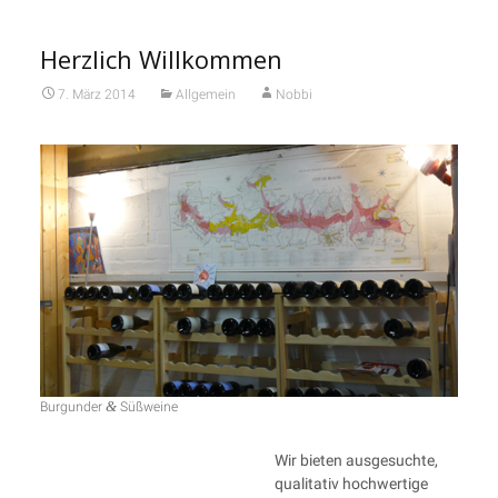
Herzlich Willkommen
7. März 2014
Allgemein
Nobbi
&
Bur­gun­der
Süßweine
Wir bie­ten aus­ge­such­te,
qua­li­ta­tiv hoch­wer­ti­ge