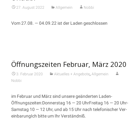
27. August 2022
Allgemein
Nobbi
Vom 27.08. — 04.09.22 ist der Laden geschlossen
Öffnungszeiten Februar, März 2020
,
3. Februar 2020
Aktuelles + Angebote
Allgemein
Nobbi
im Febru­ar und März sind unse­re geän­der­ten Laden-
Öffnungszeiten:Donnerstag 16 — 20 Uhr­Frei­tag 16 — 20 Uhr­
Sams­tag 10 — 12 Uhr, und ab 15 Uhr nach tele­fo­ni­scher Ver­
ein­ba­run­gIch bit­te um Ihr Verständniß.
https://medicinapotek.com/kob-levitra-generisk-online.html