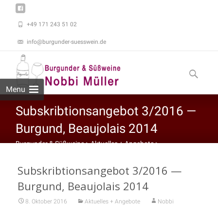
+49 171 243 51 02
info@burgunder-suesswein.de
Skip to
content
Suchen
nach:
Menu
Subskribtionsangebot 3/2016 —
Burgund, Beaujolais 2014
Burgunder & Süßweine
>
Aktuelles + Angebote
>
Subskribtionsangebot 3/2016 — Burgund, Beaujolais 2014
Subskribtionsangebot 3/2016 —
Burgund, Beaujolais 2014
8. Oktober 2016
Aktuelles + Angebote
Nobbi