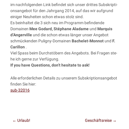
im nach­fol­gen­den Link befin­det sich unser drit­tes Sub­skrip­ti­
ons­an­ge­bot für den Jahr­gang 2014, auf das wir auf­grund
eini­ger Neu­hei­ten schon etwas stolz sind.
Es beinhal­tet die 3 sich neu im Pro­gramm befin­den­de
Domainen
Mee Godard, Sté­pha­ne Ala­da­me
und
Mar­quis
d’An­ger­ville
und die schon etwas län­ger unser Ange­bot
schmü­cken­den Puli­gny-Domainen
Bache­let-Mon­not
und
F.
Caril­lon
.
Viel Spass beim Durch­stö­bern des Ange­bots. Bei Fra­gen ste­
he ich ger­ne zur Verfügung.
If you have Ques­ti­ons, don’t hesi­ta­te to ask!
Alle erfor­der­li­chen Details zu unse­rem Sub­skrip­ti­ons­an­ge­bot
fin­den Sie hier:
sub-32016
←
Urlaub!
Geschäftsreise
→